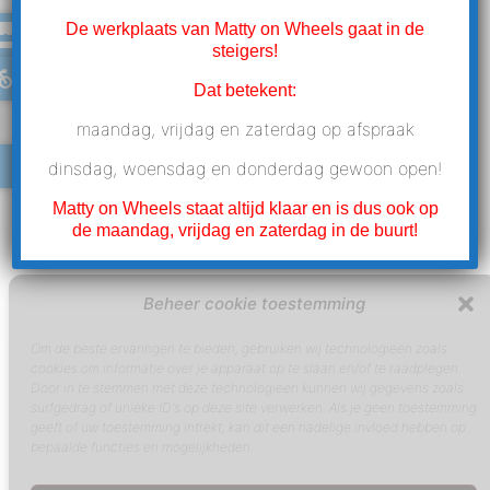
Hello world!
De werkplaats van Matty on Wheels gaat in de
steigers!
Dat betekent:
maandag, vrijdag en zaterdag op afspraak
Welcome to WordPress. This is your first post.
Edit or delete it, then start writing!
dinsdag, woensdag en donderdag gewoon open!
oktober 23, 2022
Matty on Wheels staat altijd klaar en is dus ook op
de maandag, vrijdag en zaterdag in de buurt!
Beheer cookie toestemming
Om de beste ervaringen te bieden, gebruiken wij technologieën zoals
cookies om informatie over je apparaat op te slaan en/of te raadplegen.
Door in te stemmen met deze technologieën kunnen wij gegevens zoals
surfgedrag of unieke ID's op deze site verwerken. Als je geen toestemming
geeft of uw toestemming intrekt, kan dit een nadelige invloed hebben op
bepaalde functies en mogelijkheden.